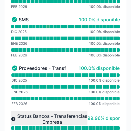
FEB 2026
100.0
%
disponible
100% - disponible
SMS
100.0% disponible
SMS - En funcionamiento
Leer gráfico de tiempo de actividad para SMS
DIC 2025
100.0
%
disponible
ENE 2026
100.0
%
disponible
FEB 2026
100.0
%
disponible
100% - disponible
Proveedores - Transferencias
100.0% disponible
Proveedores - Transferencias - En funcionamiento
Leer gráfico de tiempo de actividad para Proveedores
DIC 2025
100.0
%
disponible
ENE 2026
100.0
%
disponible
FEB 2026
100.0
%
disponible
Leer gráfico de tiempo de actividad para undefined
Status Bancos - Transferencias
100% - disponible
99.96% disponible
Empresa
Expand group