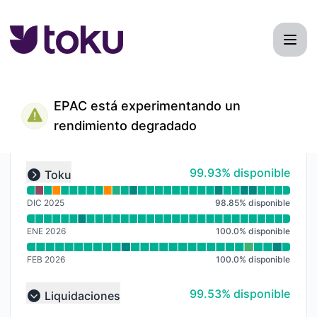
Toku - Historial de avisos
EPAC está experimentando un
rendimiento degradado
Leer gráfico de tiempo de actividad para undefined
100% - disponible
99.93% disponible
Toku
Expand group
DIC 2025
98.85
%
disponible
ENE 2026
100.0
%
disponible
FEB 2026
100.0
%
disponible
100% - disponible
99.53% disponible
Liquidaciones
Collapse group