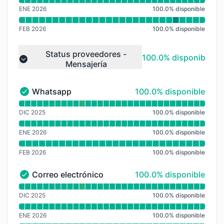
ENE 2026
100.0
%
disponible
FEB 2026
100.0
%
disponible
Status proveedores -
100% - disponible
100.0% disponible
Mensajería
Collapse group
100% - disponible
Whatsapp
100.0% disponible
Whatsapp - En funcionamiento
Leer gráfico de tiempo de actividad para Whatsapp
DIC 2025
100.0
%
disponible
ENE 2026
100.0
%
disponible
FEB 2026
100.0
%
disponible
100% - disponible
Correo electrónico
100.0% disponible
Correo electrónico - En funcionamiento
Leer gráfico de tiempo de actividad para Correo elec
DIC 2025
100.0
%
disponible
ENE 2026
100.0
%
disponible