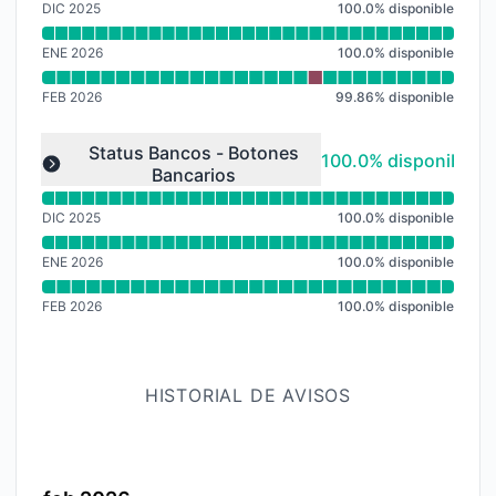
DIC 2025
100.0
%
disponible
ENE 2026
100.0
%
disponible
FEB 2026
99.86
%
disponible
Leer gráfico de tiempo de actividad para undefined
Status Bancos - Botones
100% - disponible
100.0% disponible
Bancarios
Expand group
DIC 2025
100.0
%
disponible
ENE 2026
100.0
%
disponible
FEB 2026
100.0
%
disponible
HISTORIAL DE AVISOS