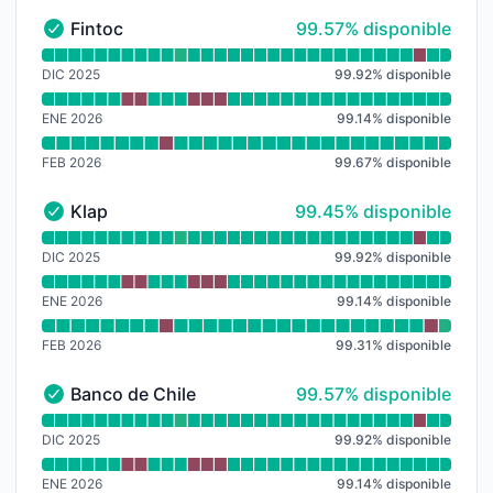
100% - disponible
Fintoc
99.57% disponible
Fintoc - En funcionamiento
Leer gráfico de tiempo de actividad para Fintoc
DIC 2025
99.92
%
disponible
ENE 2026
99.14
%
disponible
FEB 2026
99.67
%
disponible
99% - disponible
Klap
99.45% disponible
Klap - En funcionamiento
Leer gráfico de tiempo de actividad para Klap
DIC 2025
99.92
%
disponible
ENE 2026
99.14
%
disponible
FEB 2026
99.31
%
disponible
100% - disponible
Banco de Chile
99.57% disponible
Banco de Chile - En funcionamiento
Leer gráfico de tiempo de actividad para Banco de Ch
DIC 2025
99.92
%
disponible
ENE 2026
99.14
%
disponible