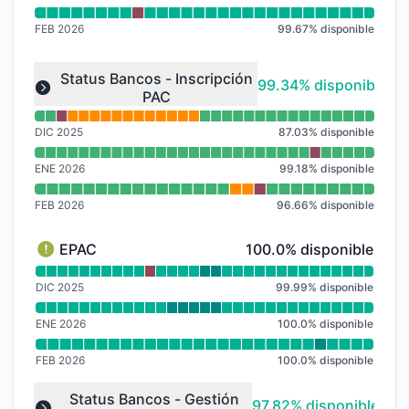
FEB 2026
99.67
%
disponible
Leer gráfico de tiempo de actividad para undefined
Status Bancos - Inscripción
99% - disponible
99.34% disponible
PAC
Expand group
DIC 2025
87.03
%
disponible
ENE 2026
99.18
%
disponible
FEB 2026
96.66
%
disponible
100% - disponible
EPAC
100.0% disponible
EPAC - Rendimiento degradado
Leer gráfico de tiempo de actividad para EPAC
DIC 2025
99.99
%
disponible
ENE 2026
100.0
%
disponible
FEB 2026
100.0
%
disponible
Leer gráfico de tiempo de actividad para undefined
Status Bancos - Gestión
98% - disponible
97.82% disponible