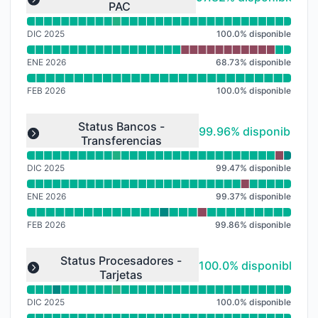
PAC
Expand group
DIC 2025
100.0
%
disponible
ENE 2026
68.73
%
disponible
FEB 2026
100.0
%
disponible
Leer gráfico de tiempo de actividad para undefined
Status Bancos -
100% - disponible
99.96% disponible
Transferencias
Expand group
DIC 2025
99.47
%
disponible
ENE 2026
99.37
%
disponible
FEB 2026
99.86
%
disponible
Leer gráfico de tiempo de actividad para undefined
Status Procesadores -
100% - disponible
100.0% disponible
Tarjetas
Expand group
DIC 2025
100.0
%
disponible