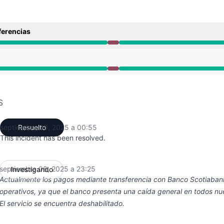
ferencias
de 11:25 PM a 12:55 AM
de 11:25 PM a 12:55 AM
S
septiembre 09, 2025 a 00:55
Resuelto
UTC
This incident has been resolved.
septiembre 08, 2025 a 23:25
Investigando
UTC
Actualmente los pagos mediante transferencia con Banco Scotiaban
operativos, ya que el banco presenta una caída general en todos nu
El servicio se encuentra deshabilitado.