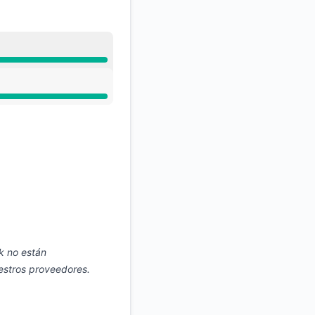
API
k no están
estros proveedores.