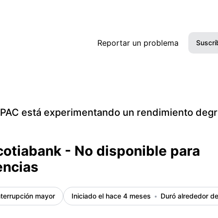
s – Detalles del incidente
Reportar un problema
Suscrí
PAC está experimentando un rendimiento deg
otiabank - No disponible para
encias
nterrupción mayor
Iniciado el hace 4 meses
Duró alrededor de