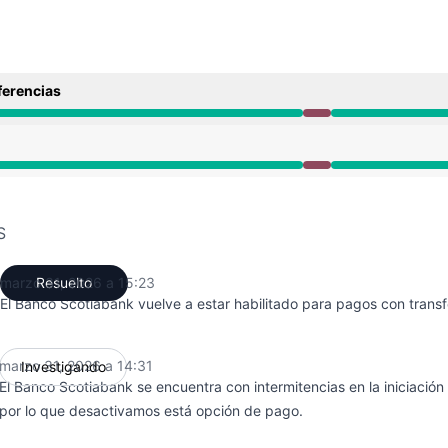
ferencias
de 2:31 PM a 3:23 PM
de 2:31 PM a 3:23 PM
S
marzo 31, 2026 a 15:23
Resuelto
UTC
El Banco Scotiabank vuelve a estar habilitado para pagos con trans
marzo 31, 2026 a 14:31
Investigando
UTC
El Banco Scotiabank se encuentra con intermitencias en la iniciación
por lo que desactivamos está opción de pago.