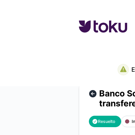
Toku - Banco Scotiabank - No disponible para transferencia
E
Banco Sc
transfer
Resuelto
I