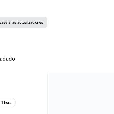
base a las actualizaciones
Correo electrónico
Slack
radado
Microsoft Teams
Chat de Google
Webhook
RSS
 1 hora
Atom