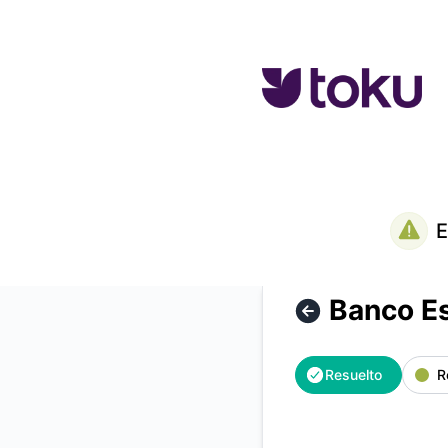
Toku - Banco Estado - No disponible para transferencias – 
E
Banco Es
Resuelto
R