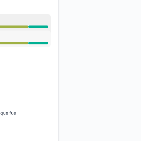
API
01 PM, Rendimiento degradado de 4:01 PM a 11:59 AM
01 PM, Rendimiento degradado de 4:01 PM a 11:59 AM
 que fue